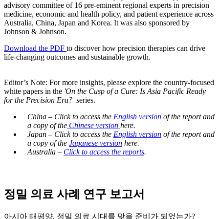
advisory committee of 16 pre-eminent regional experts in precision
medicine, economic and health policy, and patient experience across
Australia, China, Japan and Korea. It was also sponsored by
Johnson & Johnson.
Download the PDF
to discover how precision therapies can drive
life-changing outcomes and sustainable growth.
Editor’s Note: For more insights, please explore the country-focused
white papers in the
'On the Cusp of a Cure: Is Asia Pacific Ready
for the Precision Era? s
eries.
China – Click to access the
English version
of the report and
a copy of the
Chinese version
here.
Japan – Click to access the
English version
of the report and
a copy of the
Japanese version
here.
Australia –
Click to access the reports
.
정밀 의료 사례 연구 보고서
아시아 태평양, 정밀 의료 시대를 맞을 준비가 되었는가?