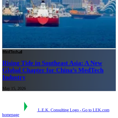
MedTech
Rising Tide in Southeast Asia: A New
Global Chapter for China’s MedTech
Industry
May 15, 2026
L.E.K. Consulting Logo - Go to LEK.com
homepage