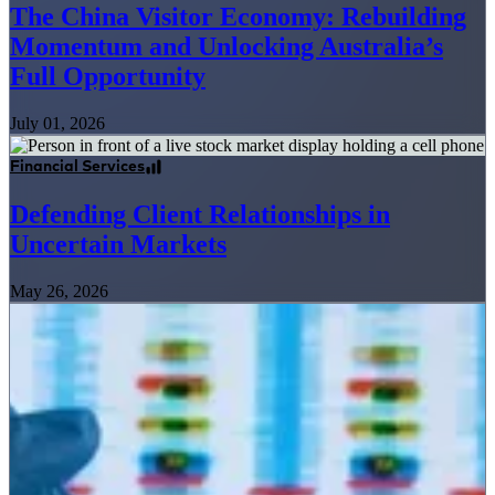
The China Visitor Economy: Rebuilding
Momentum and Unlocking Australia’s
Full Opportunity
July 01, 2026
Financial Services
Defending Client Relationships in
Uncertain Markets
May 26, 2026