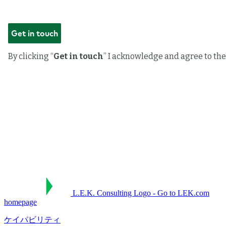
L.E.K. Consulting Logo - Go to LEK.com
homepage
ケイパビリティ