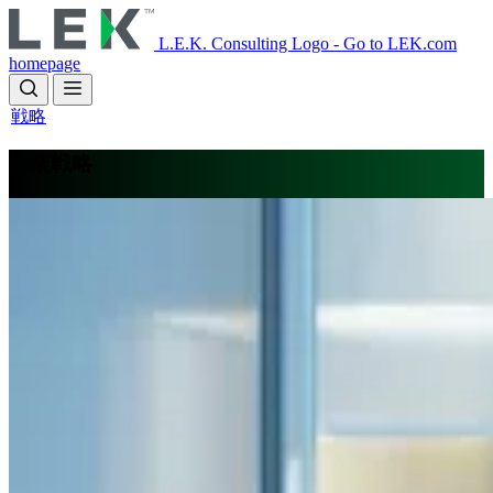
Skip
to
L.E.K. Consulting Logo - Go to LEK.com
main
homepage
content
戦略
企業戦略