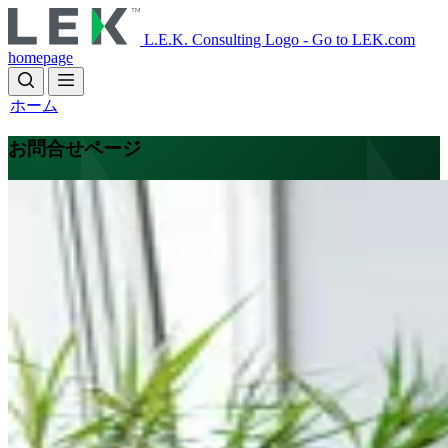
Skip
to
L.E.K. Consulting Logo - Go to LEK.com
main
homepage
content
ホーム
お問合せページ