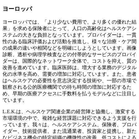
ヨーロッパ
ヨーロッパでは、「より少ない費用で、より多くの優れた結
果」を求める保険者にとって、人口の高齢化はヘルスケアシ
ステムの大きな負担となっています。プロバイダーは、一貫
性のある臨床評価および活動を推進し、様々な治療・ケア間
の成果の違いや相関などを明確にしようとしています。画像
診断、透析や病理学検査などの付帯的なサービスのプロバイ
ダーは、国際的なネットワーク全体で、コストを抑え、質の
改善を進めています。臨床医師は、増大する業務のデジタル
化の水準を高め、需要の増加に対応しています。また、患者
はヘルスケアの必要性を意志決定する技術や、一部の市場で
観察される公的医療機関での待ち時間の増加に対応するた
め、早期の医療アクセスに手数料を払うモデルなどに注目し
ています。
L.E.K.は、ヘルスケア関連企業の経営陣と協働し、激変する
市場環境の中で、複雑な経営課題に対応できるよう支援を行
っています。我々は、ヘルスケアシステム、保険者、プロバ
イダー、技術提供者、また流通業者、投資家と提携し、新た
なビジネス機会の特定組織の機微性の改善、低コストによる