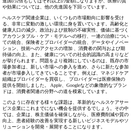
進国の2倍もしくはそれ以上の金額になりますが、医療の質
や効果については、他の先進国を下回っています。
ヘルスケア関連企業は、いくつもの市場動向に影響を受け
る、非常に変動の激しい環境に身を置いています。高齢化と
健康人口の減少、政治および規制の不確実性、価値に基づく
アカウンタブル・ケア・モデルへの移行、一連の治療につい
ての統合、保険者とプロバイダーの統合、データやイノベー
ション、技術へのアクセスの増加 、消費者の関与および期
待値の向上、また、健康についての社会的認識の高まりなど
が挙げられます。問題をより複雑にしているのは、既存の市
場参加者は、新しい市場への参入を進め、さらに新たな参加
者が市場参入してきていることです。例えば、マネジドケア
組織はプロバイダーを買収し、 プロバイダーは医療保険の
提供を開始しました。 Apple、Googleなどの象徴的なブラン
ドは、消費者関連の分野への道を模索しています。
このように存在する様々な課題は、革新的なヘルスケアサー
ビス企業にこれまでにない機会を提供するでしょう。その中
では、企業は、株主価値を確保しながら、医療費削減や質の
向上、患者経験の改善を実現する新しいビジネスモデルやソ
リューションを開発・展開することになります。