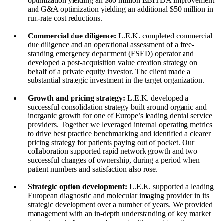
optimization yielding an $80 million EBITDA improvement
and G&A optimization yielding an additional $50 million in
run-rate cost reductions.
Commercial due diligence:
L.E.K. completed commercial
due diligence and an operational assessment of a free-
standing emergency department (FSED) operator and
developed a post-acquisition value creation strategy on
behalf of a private equity investor. The client made a
substantial strategic investment in the target organization.
Growth and pricing strategy:
L.E.K. developed a
successful consolidation strategy built around organic and
inorganic growth for one of Europe’s leading dental service
providers. Together we leveraged internal operating metrics
to drive best practice benchmarking and identified a clearer
pricing strategy for patients paying out of pocket. Our
collaboration supported rapid network growth and two
successful changes of ownership, during a period when
patient numbers and satisfaction also rose.
Strategic option development:
L.E.K. supported a leading
European diagnostic and molecular imaging provider in its
strategic development over a number of years. We provided
management with an in-depth understanding of key market