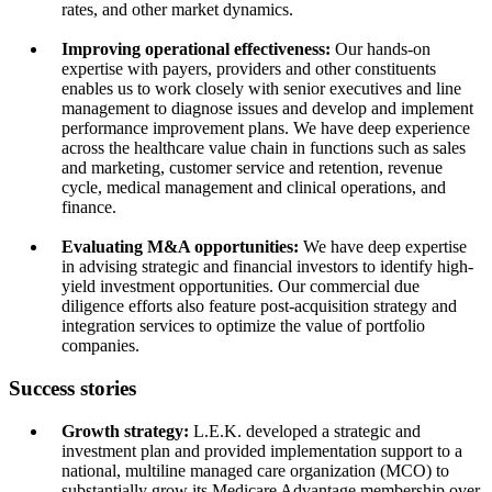
rates, and other market dynamics.
Improving operational effectiveness:
Our hands-on
expertise with payers, providers and other constituents
enables us to work closely with senior executives and line
management to diagnose issues and develop and implement
performance improvement plans. We have deep experience
across the healthcare value chain in functions such as sales
and marketing, customer service and retention, revenue
cycle, medical management and clinical operations, and
finance.
Evaluating M&A opportunities:
We have deep expertise
in advising strategic and financial investors to identify high-
yield investment opportunities. Our commercial due
diligence efforts also feature post-acquisition strategy and
integration services to optimize the value of portfolio
companies.
Success stories
Growth strategy:
L.E.K. developed a strategic and
investment plan and provided implementation support to a
national, multiline managed care organization (MCO) to
substantially grow its Medicare Advantage membership over