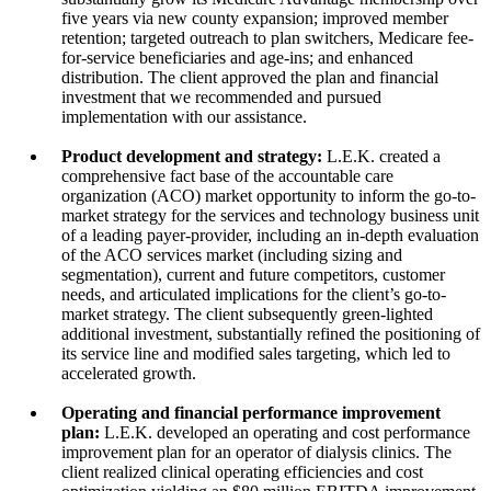
five years via new county expansion; improved member
retention; targeted outreach to plan switchers, Medicare fee-
for-service beneficiaries and age-ins; and enhanced
distribution. The client approved the plan and financial
investment that we recommended and pursued
implementation with our assistance.
Product development and strategy:
L.E.K. created a
comprehensive fact base of the accountable care
organization (ACO) market opportunity to inform the go-to-
market strategy for the services and technology business unit
of a leading payer-provider, including an in-depth evaluation
of the ACO services market (including sizing and
segmentation), current and future competitors, customer
needs, and articulated implications for the client’s go-to-
market strategy. The client subsequently green-lighted
additional investment, substantially refined the positioning of
its service line and modified sales targeting, which led to
accelerated growth.
Operating and financial performance improvement
plan:
L.E.K. developed an operating and cost performance
improvement plan for an operator of dialysis clinics. The
client realized clinical operating efficiencies and cost