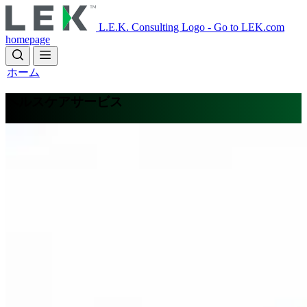
Skip
to
L.E.K. Consulting Logo - Go to LEK.com
main
homepage
content
ホーム
ヘルスケアサービス