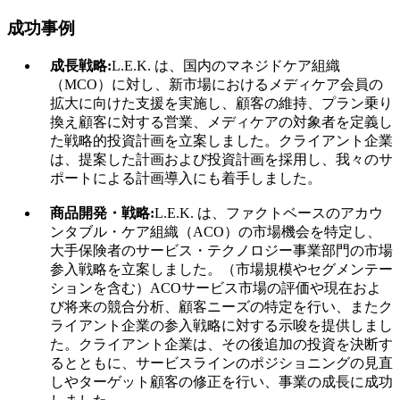
成功事例
成長戦略:
L.E.K. は、国内のマネジドケア組織
（MCO）に対し、新市場におけるメディケア会員の
拡大に向けた支援を実施し、顧客の維持、プラン乗り
換え顧客に対する営業、メディケアの対象者を定義し
た戦略的投資計画を立案しました。クライアント企業
は、提案した計画および投資計画を採用し、我々のサ
ポートによる計画導入にも着手しました。
商品開発・戦略:
L.E.K. は、ファクトベースのアカウ
ンタブル・ケア組織（ACO）の市場機会を特定し、
大手保険者のサービス・テクノロジー事業部門の市場
参入戦略を立案しました。（市場規模やセグメンテー
ションを含む）ACOサービス市場の評価や現在およ
び将来の競合分析、顧客ニーズの特定を行い、またク
ライアント企業の参入戦略に対する示唆を提供しまし
た。クライアント企業は、その後追加の投資を決断す
るとともに、サービスラインのポジショニングの見直
しやターゲット顧客の修正を行い、事業の成長に成功