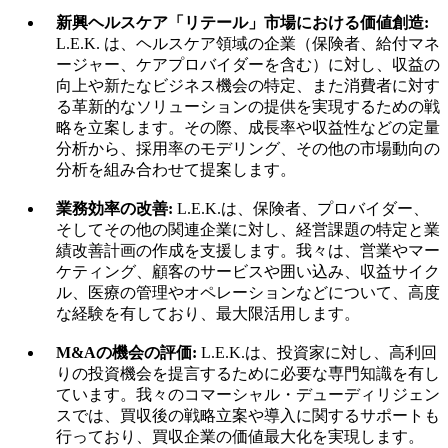
新興ヘルスケア「リテール」市場における価値創造:
L.E.K. は、ヘルスケア領域の企業（保険者、給付マネ
ージャー、ケアプロバイダーを含む）に対し、収益の
向上や新たなビジネス機会の特定、また消費者に対す
る革新的なソリューションの提供を実現するための戦
略を立案します。その際、成長率や収益性などの定量
分析から、採用率のモデリング、その他の市場動向の
分析を組み合わせて提案します。
業務効率の改善:
L.E.K.は、保険者、プロバイダー、
そしてその他の関連企業に対し、経営課題の特定と業
績改善計画の作成を支援します。我々は、営業やマー
ケティング、顧客のサービスや囲い込み、収益サイク
ル、医療の管理やオペレーションなどについて、高度
な経験を有しており、最大限活用します。
M&Aの機会の評価:
L.E.K.は、投資家に対し、高利回
りの投資機会を提言するために必要な専門知識を有し
ています。我々のコマーシャル・デューディリジェン
スでは、買収後の戦略立案や導入に関するサポートも
行っており、買収企業の価値最大化を実現します。