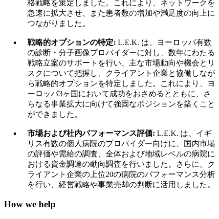
格戦略を策定しました。これにより、ネットワークを
急速に拡大させ、また患者数の増加や満足度の向上に
つながりました。
戦略的オプションの特定:
L.E.K. は、ヨーロッパ有数
の診断・分子画像プロバイダーに対し、数年にわたる
戦略立案のサポートを行い、主な市場動向や機会とリ
スクについて把握し、クライアント企業と協働しなが
ら戦略的オプションを特定しました。これにより、ヨ
ーロッパ3ヶ国において成功をおさめるとともに、さ
らなる事業拡大に向けて強固なポジションを築くこと
ができました。
市場および社内パフォーマンス評価:
L.E.K. は、イギ
リス有数の個人病院のプロバイダー向けに、国内市場
の評価や需給の調査、全体および地域レベルの病院に
おける資金調達の動向調査を行いました。さらに、ク
ライアント企業の上位20の病院のパフォーマンス分析
を行い、経営戦略や事業売却の判断に活用しました。
How we help