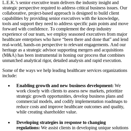
L.E.K.’s senior executive team delivers the industry insight and
strategic perspective required to address critical business issues. Our
collaborative, project-based approach is designed to build client
capabilities by providing senior executives with the knowledge,
tools and support they need to address specific pain points and move
forward with confidence. To complement the deep industry
experience of our team, we employ seasoned executives from major
healthcare enterprises who have “been there and done that” and lend
real-world, hands-on perspective to relevant engagements. And our
heritage as a strategic advisor supporting mergers and acquisitions
(M&A) has been instrumental in honing our process that combines
unmatched analytical rigor, detailed analysis and rapid execution.
Some of the ways we help leading healthcare services organizations
include:
Enabling growth and new business development:
We
work closely with clients to assess new markets, prioritize
strategic growth opportunities, develop business plans and
commercial models, and codify implementation roadmaps to
reduce costs and improve healthcare outcomes and quality,
while creating shareholder value.
Developing strategies in response to changing
regulations:
We assist clients in developing unique solutions