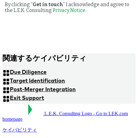
関連するケイパビリティ
Due Diligence
Target Identification
Post-Merger Integration
Exit Support
L.E.K. Consulting Logo - Go to LEK.com
homepage
ケイパビリティ