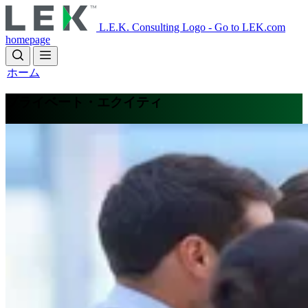
Skip
to
L.E.K. Consulting Logo - Go to LEK.com
main
homepage
content
ホーム
プライベート・エクイティ