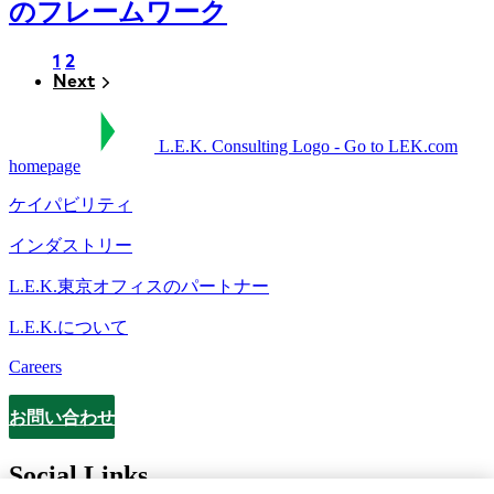
のフレームワーク
ペ
1
ペ
2
ー
ー
Next
Next
Pagination
ジ
ジ
L.E.K. Consulting Logo - Go to LEK.com
homepage
ケイパビリティ
インダストリー
L.E.K.東京オフィスのパートナー
L.E.K.について
Careers
お問い合わせ
Contact
Social Links