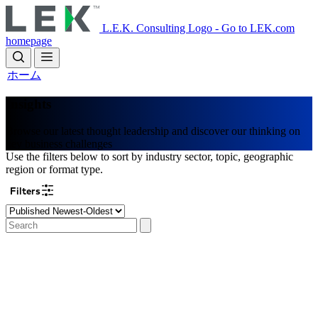
Skip
to
L.E.K. Consulting Logo - Go to LEK.com
main
homepage
content
ホーム
Insights
Browse our latest thought leadership and discover our thinking on
key business challenges
Use the filters below to sort by industry sector, topic, geographic
region or format type.
Filters