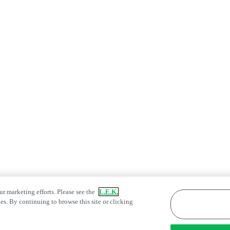
ur marketing efforts. Please see the
L.E.K.
es. By continuing to browse this site or clicking