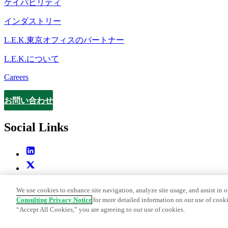
ケイパビリティ
インダストリー
L.E.K.東京オフィスのパートナー
L.E.K.について
Careers
お問い合わせ
Contact
Social Links
We use cookies to enhance site navigation, analyze site usage, and assist in o
Consulting Privacy Notice
for more detailed information on our use of cooki
“Accept All Cookies,” you are agreeing to our use of cookies.