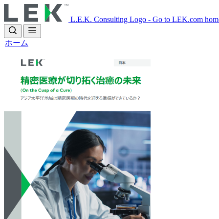
Skip
to
L.E.K. Consulting Logo - Go to LEK.com hom
main
content
ホーム
画
像