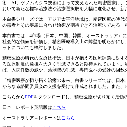
術、AI、ゲノムミクス技術によって支えられた精密医療は
おいて新たな標準治療法や治療選択肢を大幅に進化させ、新
本白書シリーズでは、アジア太平洋地域は、精密医療の時代
の患者とその疾患に合わせ治癒が期待できる治療法である「
本白書では、4市場（日本、中国、韓国、オーストラリア）に
社会的な価値を評価し、精密医療導入上の障壁を明らかにし
ットについても検討しました。
精密医療の時代の医療技術は、日本が抱える医療課題に対す
る医療制度の負担を大きく削減できると期待されています。約
ば、入院件数の減少、薬剤費の削減、専門医への受診の回数
「精密医療が切り拓く治癒の未来」白書シリーズでは、日本
からなる諮問委員会の支援を受けて作成されました。また、Johns
こちらから
PDF
をダウンロードし、精密医療が切り拓く治癒
日本
–
レポート英語版は
こちら
オーストラリア
–
レポートは
こちら