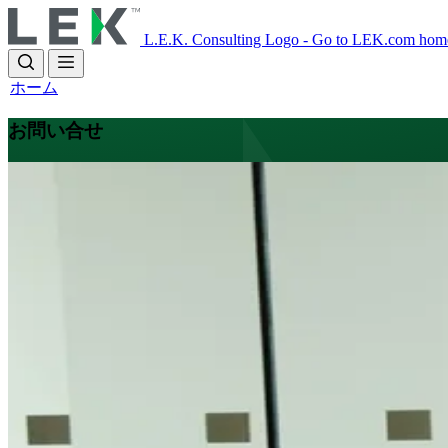
Skip
to
L.E.K. Consulting Logo - Go to LEK.com hom
main
content
ホーム
お問い合せ