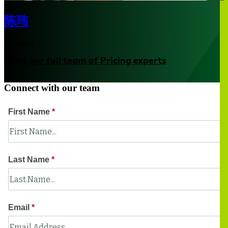
陈玮
Shanghai
Meet our full team of Pricing experts
Connect with our team