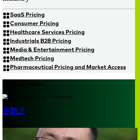
SaaS Pricing
Consumer Pricing
Healthcare Services Pricing
Industrials B2B Pricing
Media & Entertainment Pricing
Medtech Pricing
Pharmaceutical Pricing and Market Access
Our experts
王韵之
Shanghai