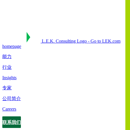
L.E.K. Consulting Logo - Go to LEK.com
homepage
能力
行业
Insights
专家
公司简介
Careers
联系我们
Contact