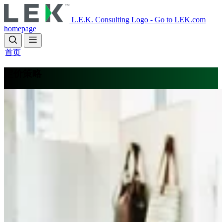
Skip
to
L.E.K. Consulting Logo - Go to LEK.com
main
homepage
content
首页
定价策略