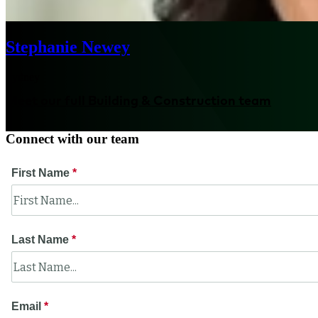
Stephanie Newey
Sydney
Meet our full Building & Construction team
Connect with our team