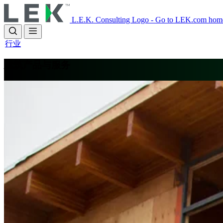
Skip
to
L.E.K. Consulting Logo - Go to LEK.com hom
main
content
行业
建筑产品与服务