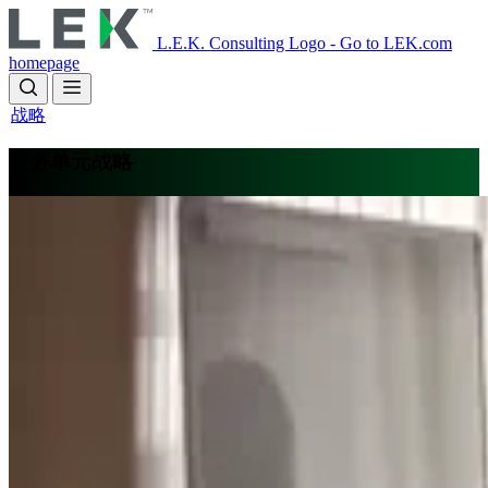
Skip
to
L.E.K. Consulting Logo - Go to LEK.com
main
homepage
content
战略
业务单元战略