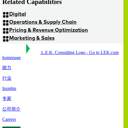
Related Capabilities
Digital
Operations & Supply Chain
Pricing & Revenue Optimization
Marketing & Sales
L.E.K. Consulting Logo - Go to LEK.com
homepage
能力
行业
Insights
专家
公司简介
Careers