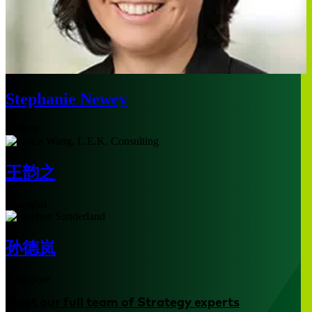
Stephanie Newey
Sydney
王韵之
Shanghai
孙德岚
Singapore
Meet our full team of Strategy experts