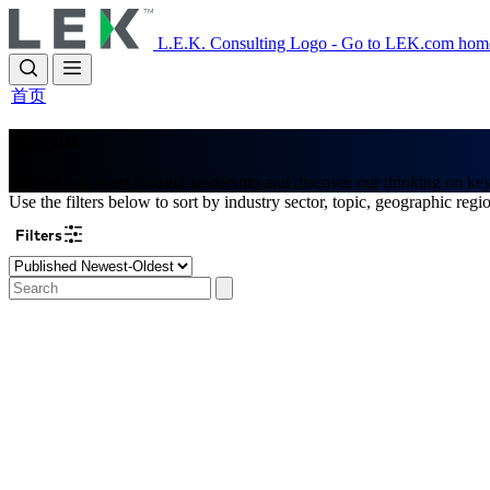
Skip
to
L.E.K. Consulting Logo - Go to LEK.com hom
main
content
首页
Insights
Browse our latest thought leadership and discover our thinking on ke
Use the filters below to sort by industry sector, topic, geographic regi
Filters