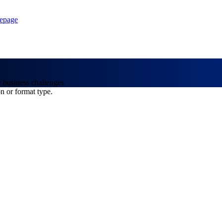
epage
y business challenges
on or format type.