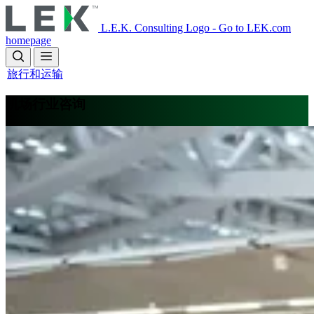
Skip
to
L.E.K. Consulting Logo - Go to LEK.com
main
homepage
content
旅行和运输
机场行业咨询