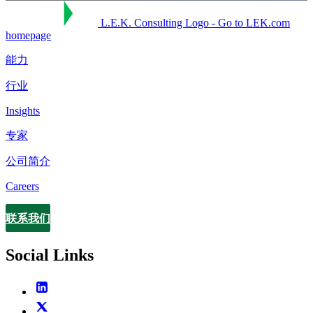
L.E.K. Consulting Logo - Go to LEK.com
homepage
能力
行业
Insights
专家
公司简介
Careers
联系我们
Contact
Social Links