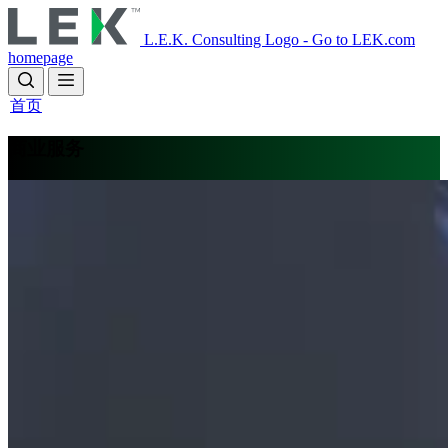
Skip
to
L.E.K. Consulting Logo - Go to LEK.com
main
homepage
content
首页
商业服务