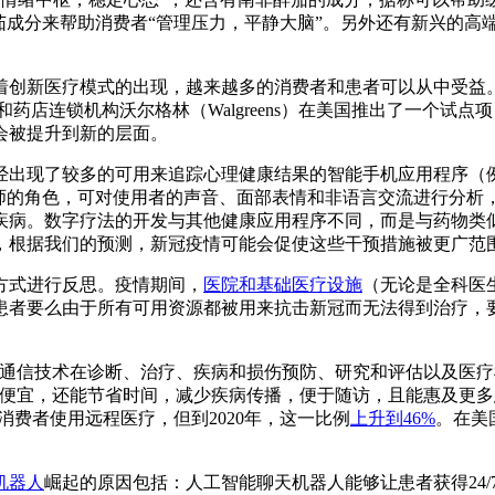
和南非醉茄成分来帮助消费者“管理压力，平静大脑”。另外还有新兴的高端品牌
式的出现，越来越多的消费者和患者可以从中受益。美国国家行为健康委员会（
 Association）和药店连锁机构沃尔格林（Walgreens）在美
会被提升到新的层面。
出现了较多的可用来追踪心理健康结果的智能手机应用程序（例如
虚拟咨询师的角色，可对使用者的声音、面部表情和非语言交流进行
疾病。数字疗法的开发与其他健康应用程序不同，而是与药物类
，根据我们的预测，新冠疫情可能会促使这些干预措施被更广范
方式进行反思。疫情期间，
医院和基础医疗设施
（无论是全科医
患者要么由于所有可用资源都被用来抗击新冠而无法得到治疗，
和通信技术在诊断、治疗、疾病和损伤预防、研究和评估以及医
格便宜，还能节省时间，减少疾病传播，便于随访，且能惠及更多
国消费者使用远程医疗，但到2020年，这一比例
上升到46%
。在美
机器人
崛起的原因包括：人工智能聊天机器人能够让患者获得24