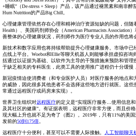
+睡眠”（De-stress + Sleep）产品，该产品通过褪黑素
Hum Nutrition的产品Big Chill。
心理健康管理依然存在心理和精神治疗资源短缺的问题，但随着创新医疗模
Health）、美国药剂师协会（American Pharmacists
善整体的心理健康状况，药剂师作为医疗专业人员的作用也将
新技术和数字应用也将持续帮助提升心理健康服务。市场中已经
点线上平台。Woebot和Ellie等聊天机器人则能够承担
括通过以证据为基础、以软件为主导的干预措施来预防和管理
于缺乏相关的专科医生，此类工具的使用推广进程仍十分缓慢
新冠疫情迫使消费者（和专业医护人员）对医疗服务的地点和
的威胁，因此很多其他患者不会选择这些地方进行就医。这些
常通过远程医疗或药房来实现）。
世界卫生组织对
远程医疗
的定义是“实现医疗服务…使用信息
及其社区的健康”。有证据表明，远程医疗非常方便，而且价
现大幅上升也就不足为奇了（图2）。2019年，只有11%的美
发前的
50到175倍
。
远程医疗十分便利，甚至可以不需要人际接触。
人工智能聊天