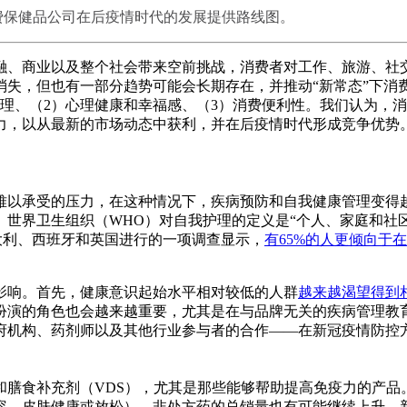
消费保健品公司在后疫情时代的发展提供路线图。
融、商业以及整个社会带来空前挑战，消费者对工作、旅游、社
消失，但也有一部分趋势可能会长期存在，并推动“新常态”下消
理、（2）心理健康和幸福感、（3）消费便利性。我们认为，
力，以从最新的市场动态中获利，并在后疫情时代形成竞争优势
难以承受的压力，在这种情况下，疾病预防和自我健康管理变得
。世界卫生组织（WHO）对自我护理的定义是“个人、家庭和社
意大利、西班牙和英国进行的一项调查显示，
有65%的人更倾向于
影响。首先，健康意识起始水平相对较低的人群
越来越渴望得到
扮演的角色也会越来越重要，尤其是在与品牌无关的疾病管理教
府机构、药剂师以及其他行业参与者的合作——在新冠疫情防控
和膳食补充剂（VDS），尤其是那些能够帮助提高免疫力的产品
容、皮肤健康或放松）。非处方药的总销量也有可能继续上升。