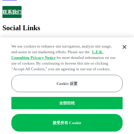
联系我们
Contact
Social Links
We use cookies to enhance site navigation, analyze site usage,
and assist in our marketing efforts. Please see the
L.E.K.
Consulting Privacy Notice
for more detailed information on our
use of cookies. By continuing to browse this site or clicking
“Accept All Cookies,” you are agreeing to our use of cookies.
Cookie 设置
Legal and Privacy Center
Fraud Alert
Manage Email Preferences
Web Accessibility Statement
全部拒绝
Cookie 偏好
Edge Strategy® is a registered trademark of L.E.K. Consulting LLC
接受所有 Cookie
© 2026 L.E.K. Consulting