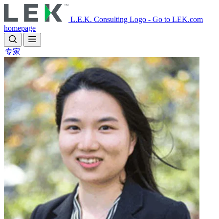
Skip
to
L.E.K. Consulting Logo - Go to LEK.com
main
homepage
content
专家