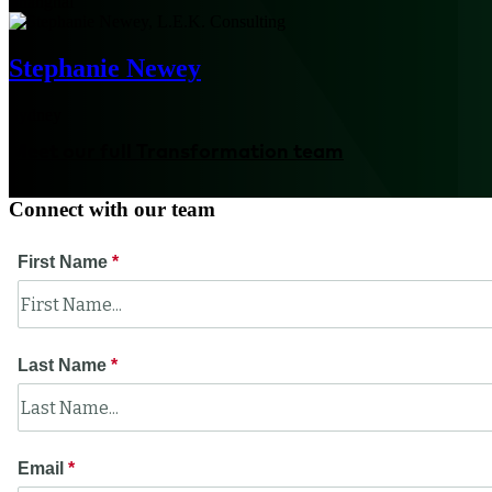
Shanghai
Stephanie Newey
Sydney
Meet our full Transformation team
Connect with our team