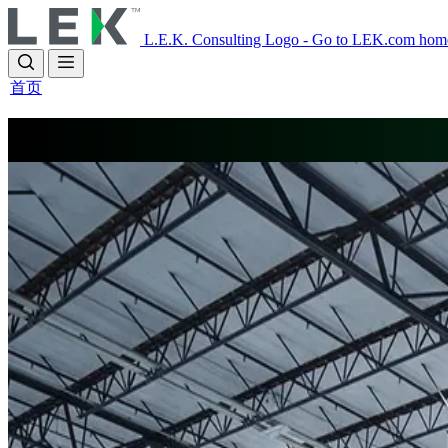
Skip
to
L.E.K. Consulting Logo - Go to LEK.com hom
main
content
首页
转型