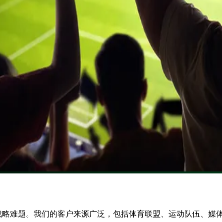
手的战略难题。我们的客户来源广泛，包括体育联盟、运动队伍、