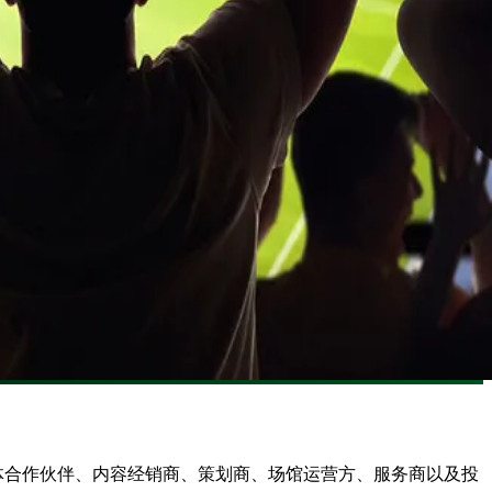
媒体合作伙伴、内容经销商、策划商、场馆运营方、服务商以及投