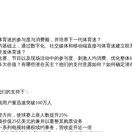
体育迷的参与度与消费额，并培养下一代体育迷？
的基础上，通过数字化、社交媒体和移动端直接与体育迷建立联系
开发体育迷？
比赛、节目以及现场活动中的参与度、刺激人均消费、优化整体
多大价值？有哪些潜在买主？他们的支付意愿如何？如何确定潜
我们的支持下：
用户量迅速突破100万人
方向，使球赛上座人数提升25%
价值25亿美元的兼并以重整其购票业务
一系列电视转播权续约事务，营收提升近一倍