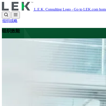
Skip
to
L.E.K. Consulting Logo - Go to LEK.com hom
main
content
组织战略
组织效能