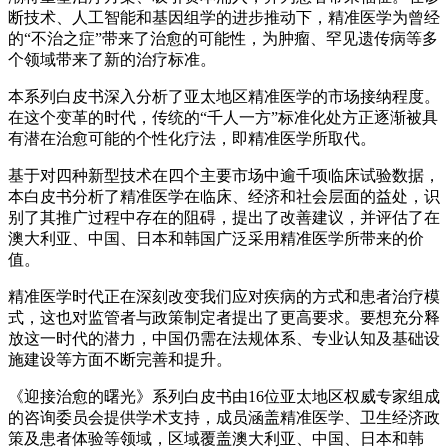
断技术、人工智能和基因组学的进步推动下，精准医学为曾经
的“不治之症”带来了治愈的可能性，为肿瘤、罕见遗传病等多
个领域带来了新的治疗标准。
本系列白皮书深入分析了亚太地区精准医学的市场接纳程度。
在这个变革的时代，传统的“千人一方”标准化处方正逐渐被具
有潜在治愈可能的个性化疗法，即精准医学所取代。
基于对四种新型技术在四个主要市场中逾千项临床试验数据，
本白皮书分析了精准医学在临床、经济和社会层面的益处，识
别了其推广过程中存在的阻碍，提出了改善建议，并评估了在
澳大利亚、中国、日本和韩国广泛采用精准医学所带来的价
值。
精准医学时代正在深刻改变我们应对疾病的方式和患者治疗模
式，这也对监管者与政策制定者提出了更高要求。要想充分释
放这一时代的潜力，中国仍需在法规体系、专业认知及基础设
施建设等方面不断完善和提升。
《迎接治愈的曙光》系列白皮书由16位亚太地区权威专家组成
的咨询委员会提供学术支持，成员涵盖精准医学、卫生经济政
策及患者体验等领域，区域覆盖澳大利亚、中国、日本和韩