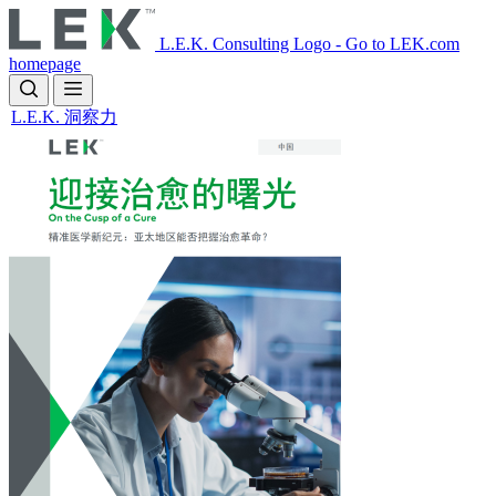
Skip
to
L.E.K. Consulting Logo - Go to LEK.com
main
homepage
content
L.E.K. 洞察力
Image