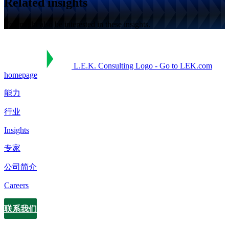
Related insights
You might also be interested in these insights.
L.E.K. Consulting Logo - Go to LEK.com
homepage
能力
行业
Insights
专家
公司简介
Careers
联系我们
Contact