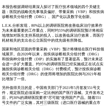
本报告根据调研结果深入探讨了医疗技术领域的四个关键主
题：医院的战略优先事项及偏好、带量采购（VBP）和按疾病
诊断相关分组付费（DRG）、国产化以及数字化创新。
L.E.K.分析发现，80%以上的调研医院将改善临床治疗效果作
为未来最重要的工作重点，同时约55%的调研医院预计将相应
地增加对医生支持系统的投入，以改善临床治疗效果，而医疗
耗材相关的支出在公立医院中的优先级有所降低。
国家和地区层面的带量采购（VBP）预计将继续在医疗科技领
域展开。自2020年以来，按疾病诊断相关分组付费（DRG）
和按病种分值付费（DIP）的实施有了显著提高，预计未来还
会进一步扩大覆盖。约95%的调研医院已经实施或正在试点实
施按疾病诊断相关分组（DRG）付费模式，预计按疾病诊断
相关分组付费（DRG）的使用将增加的医院比例与2021年相
比增加了一倍。
另外值得关注的是，中国有关部门于2021年5月签发551号文
件，规定医院必须采购一定比例的国产医疗器械。文件发布之
后，约30%的调研医院要求“尽可能”使用国产产品。随着551
号文件的广泛实施，其对三级医院（进口医疗器械的重点市