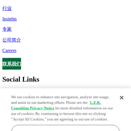
行业
Insights
专家
公司简介
Careers
联系我们
Contact
Social Links
We use cookies to enhance site navigation, analyze site usage,
and assist in our marketing efforts. Please see the
L.E.K.
Consulting Privacy Notice
for more detailed information on our
use of cookies. By continuing to browse this site or clicking
“Accept All Cookies,” you are agreeing to our use of cookies.