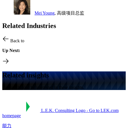
Mei Young
, 高级项目总监
Related Industries
Back to
Up Next:
Related insights
You might also be interested in these insights.
L.E.K. Consulting Logo - Go to LEK.com
homepage
能力