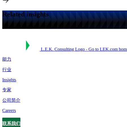
Related insights
You might also be interested in these insights.
L.E.K. Consulting Logo - Go to LEK.com hom
能力
行业
Insights
专家
公司简介
Careers
联系我们