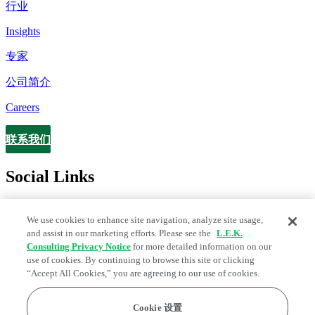
行业
Insights
专家
公司简介
Careers
联系我们
Contact
Social Links
We use cookies to enhance site navigation, analyze site usage,
and assist in our marketing efforts. Please see the
L.E.K.
Consulting Privacy Notice
for more detailed information on our
use of cookies. By continuing to browse this site or clicking
“Accept All Cookies,” you are agreeing to our use of cookies.
Cookie 设置