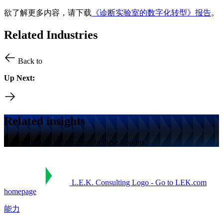
欲了解更多内容，请下载
《诊断实验室的数字化转型》报告
。
Related Industries
Back to
Up Next:
Related insights
You might also be interested in these insights.
L.E.K. Consulting Logo - Go to LEK.com
homepage
能力