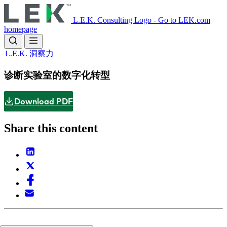
Skip
to
L.E.K. Consulting Logo - Go to LEK.com
main
homepage
content
L.E.K. 洞察力
诊断实验室的数字化转型
Download PDF
Share this content