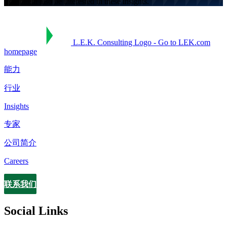
You might also be interested in these insights.
L.E.K. Consulting Logo - Go to LEK.com
homepage
能力
行业
Insights
专家
公司简介
Careers
联系我们
Contact
Social Links