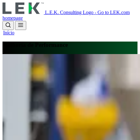
Skip
to
L.E.K. Consulting Logo - Go to LEK.com
main
homepage
content
Início
Melhoria de Performance