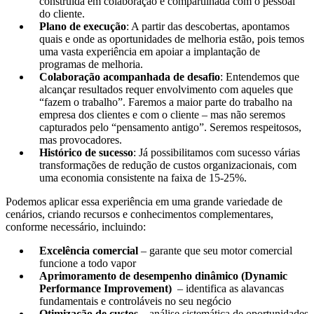
construída em colaboração e compartilhada com o pessoal
do cliente.
Plano de execução
: A partir das descobertas, apontamos
quais e onde as oportunidades de melhoria estão, pois temos
uma vasta experiência em apoiar a implantação de
programas de melhoria.
Colaboração acompanhada de desafio
: Entendemos que
alcançar resultados requer envolvimento com aqueles que
“fazem o trabalho”. Faremos a maior parte do trabalho na
empresa dos clientes e com o cliente – mas não seremos
capturados pelo “pensamento antigo”. Seremos respeitosos,
mas provocadores.
Histórico de sucesso
: Já possibilitamos com sucesso várias
transformações de redução de custos organizacionais, com
uma economia consistente na faixa de 15‑25%.
Podemos aplicar essa experiência em uma grande variedade de
cenários, criando recursos e conhecimentos complementares,
conforme necessário, incluindo:
Excelência comercial
– garante que seu motor comercial
funcione a todo vapor
Aprimoramento de desempenho dinâmico (Dynamic
Performance Improvement)
– identifica as alavancas
fundamentais e controláveis no seu negócio
Otimização de custos
– análise sistemática de oportunidades