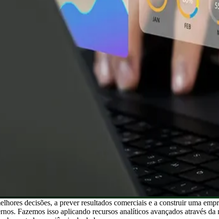
lhores decisões, a prever resultados comerciais e a construir uma empr
rnos. Fazemos isso aplicando recursos analíticos avançados através da n