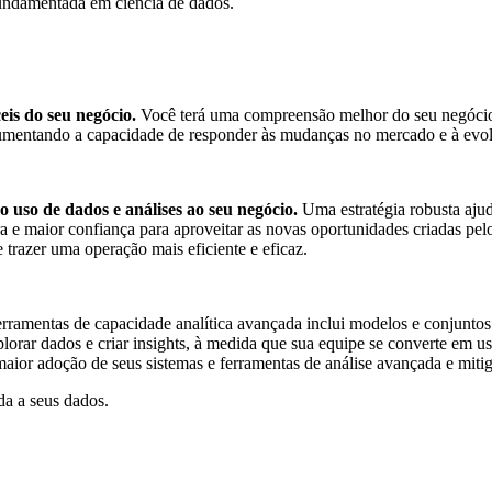
fundamentada em ciência de dados.
eis do seu negócio.
Você terá uma compreensão melhor do seu negócio
aumentando a capacidade de responder às mudanças no mercado e à evolu
 uso de dados e análises ao seu negócio.
Uma estratégia robusta aju
 e maior confiança para aproveitar as novas oportunidades criadas pelo
trazer uma operação mais eficiente e eficaz.
erramentas de capacidade analítica avançada inclui modelos e conjunto
plorar dados e criar insights, à medida que sua equipe se converte em 
maior adoção de seus sistemas e ferramentas de análise avançada e mitigar
da a seus dados.