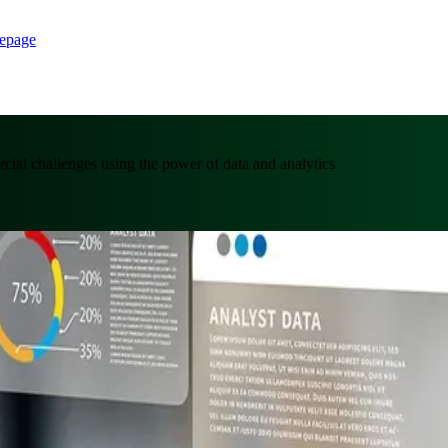
epage
cial challenges using the power of data and analytics