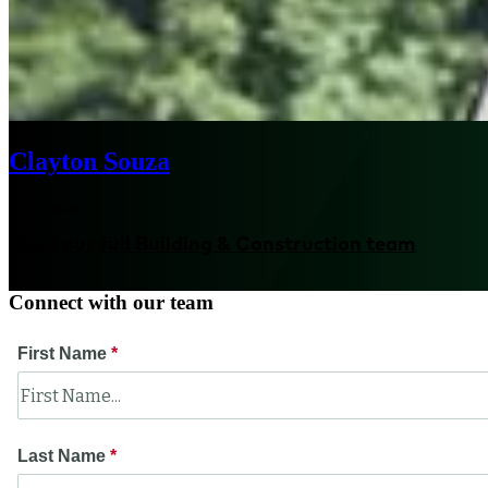
Clayton Souza
São Paulo
Meet our full Building & Construction team
Connect with our team