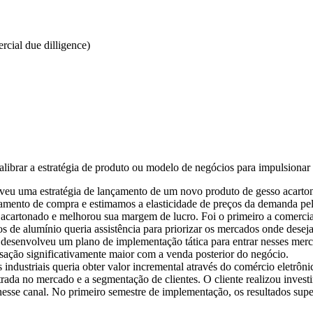
rcial due dilligence)
librar a estratégia de produto ou modelo de negócios para impulsionar o
veu uma estratégia de lançamento de um novo produto de gesso acarto
tamento de compra e estimamos a elasticidade de preços da demanda pe
o acartonado e melhorou sua margem de lucro. Foi o primeiro a comerc
s de alumínio queria assistência para priorizar os mercados onde deseja
e desenvolveu um plano de implementação tática para entrar nesses mer
ação significativamente maior com a venda posterior do negócio.
s industriais queria obter valor incremental através do comércio eletrô
rada no mercado e a segmentação de clientes. O cliente realizou invest
nesse canal. No primeiro semestre de implementação, os resultados sup