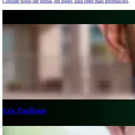
Consulte nosso site global, em inglês, para obter mais informações
.
Our experts
Eric Emiliano
São Paulo