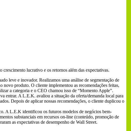
 crescimento lucrativo e os retornos além das expectativas.
nado leve e inovador. Realizamos uma análise de segmentação de
lo novo produto. O cliente implementou as recomendações feitas,
ializar a categoria e o CEO chamou isso de “Momento Apple”.
va entrar. A L.E.K. avaliou a situação da oferta/demanda local para
cados. Depois de aplicar nossas recomendações, o cliente duplicou o
nico. A L.E.K identificou os futuros modelos de negócios bem-
imentos substanciais em recursos on-line (conteúdo, promoção de
eraram as expectativas de desempenho de Wall Street.