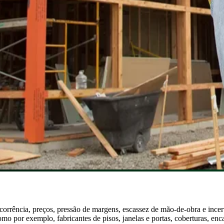
rrência, preços, pressão de margens, escassez de mão-de-obra e incertez
como por exemplo, fabricantes de pisos, janelas e portas, coberturas, en