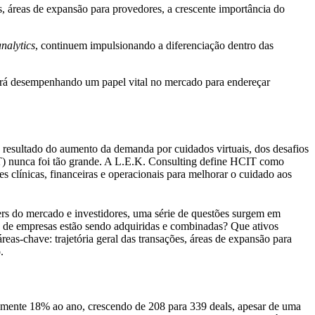
, áreas de expansão para provedores, a crescente importância do
nalytics
, continuem impulsionando a diferenciação dentro das
ará desempenhando um papel vital no mercado para endereçar
esultado do aumento da demanda por cuidados virtuais, dos desafios
CIT) nunca foi tão grande. A L.E.K. Consulting define HCIT como
s clínicas, financeiras e operacionais para melhorar o cuidado aos
rs do mercado e investidores, uma série de questões surgem em
s de empresas estão sendo adquiridas e combinadas? Que ativos
eas-chave: trajetória geral das transações, áreas de expansão para
o.
amente 18% ao ano, crescendo de 208 para 339 deals, apesar de uma