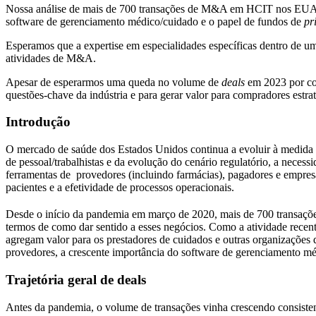
Nossa análise de mais de 700 transações de M&A em HCIT nos EUA prod
software de gerenciamento médico/cuidado e o papel de fundos de
pr
Esperamos que a expertise em especialidades específicas dentro de u
atividades de M&A.
Apesar de esperarmos uma queda no volume de
deals
em 2023 por co
questões-chave da indústria e para gerar valor para compradores estrat
Introdução
O mercado de saúde dos Estados Unidos continua a evoluir à medida
de pessoal/trabalhistas e da evolução do cenário regulatório, a nec
ferramentas de provedores (incluindo farmácias), pagadores e empre
pacientes e a efetividade de processos operacionais.
Desde o início da pandemia em março de 2020, mais de 700 transaç
termos de como dar sentido a esses negócios. Como a atividade recen
agregam valor para os prestadores de cuidados e outras organizações d
provedores, a crescente importância do software de gerenciamento méd
Trajetória geral de deals
Antes da pandemia, o volume de transações vinha crescendo consiste