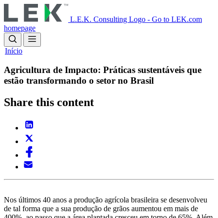
Skip
to
L.E.K. Consulting Logo - Go to LEK.com
main
homepage
content
Início
Agricultura de Impacto: Práticas sustentáveis que
estão transformando o setor no Brasil
Share this content
Nos últimos 40 anos a produção agrícola brasileira se desenvolveu
de tal forma que a sua produção de grãos aumentou em mais de
400%, ao passo que a área plantada cresceu em torno de 65%. Além